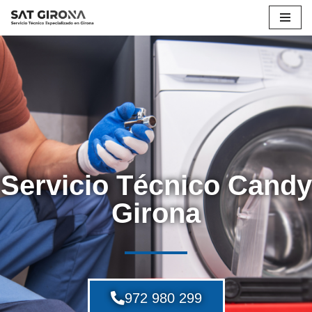
Saltar
al
contenido
Servicio Técnico Candy
Girona
972 980 299