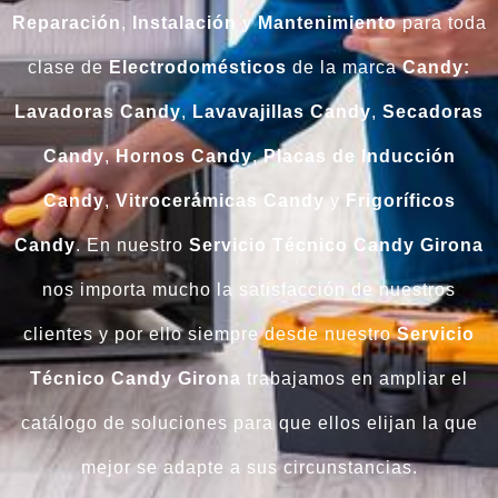
Reparación
,
Instalación
y
Mantenimiento
para toda
clase de
Electrodomésticos
de la marca
Candy:
Lavadoras Candy
,
Lavavajillas Candy
,
Secadoras
Candy
,
Hornos Candy
,
Placas de Inducción
Candy
,
Vitrocerámicas Candy
y
Frigoríficos
Candy
. En nuestro
Servicio Técnico Candy Girona
nos importa mucho la satisfacción de nuestros
clientes y por ello siempre desde nuestro
Servicio
Técnico Candy Girona
trabajamos en ampliar el
catálogo de soluciones para que ellos elijan la que
mejor se adapte a sus circunstancias.