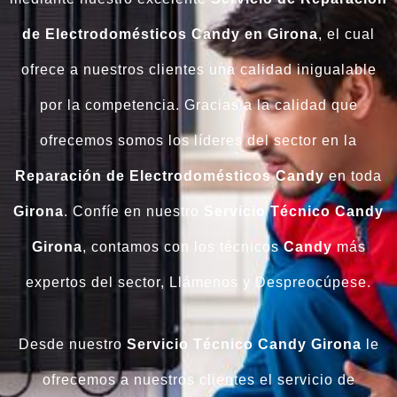
de Electrodomésticos Candy en Girona
, el cual
ofrece a nuestros clientes una calidad inigualable
por la competencia. Gracias a la calidad que
ofrecemos somos los líderes del sector en la
Reparación de Electrodomésticos Candy
en toda
Girona
. Confíe en nuestro
Servicio Técnico Candy
Girona
, contamos con los técnicos
Candy
más
expertos del sector, Llámenos y Despreocúpese.
Desde nuestro
Servicio Técnico Candy Girona
le
ofrecemos a nuestros clientes el servicio de