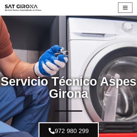
Saltar
al
contenido
Servicio Técnico Aspes
Girona
972 980 299