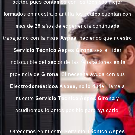
sector, pues contamos con los técnicos mejor
formados en nuestra plantilla los cuales cuentan con
más de 28 años de experiencia continuada
trabajando con la mara
Aspes
, haciendo que nuestro
Servicio Técnico Aspes Girona
sea el líder
indiscutible del sector de las reparaciones en la
provincia de
Girona
. Si necesita ayuda con sus
Electrodomésticos Aspes
, no lo dude, llame a
nuestro
Servicio Técnico Aspes Girona
y
acudiremos lo antes posible para ayudarle.
Ofrecemos en nuestro
Servicio Técnico Aspes