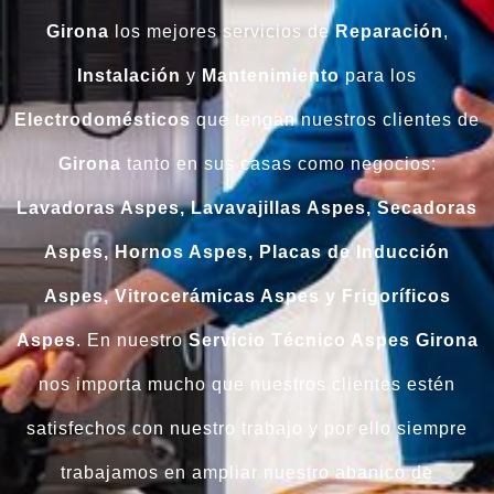
Girona
los mejores servicios de
Reparación
,
Instalación
y
Mantenimiento
para los
Electrodomésticos
que tengan nuestros clientes de
Girona
tanto en sus casas como negocios:
Lavadoras Aspes, Lavavajillas Aspes, Secadoras
Aspes, Hornos Aspes, Placas de Inducción
Aspes, Vitrocerámicas Aspes y Frigoríficos
Aspes
. En nuestro
Servicio Técnico Aspes Girona
nos importa mucho que nuestros clientes estén
satisfechos con nuestro trabajo y por ello siempre
trabajamos en ampliar nuestro abanico de